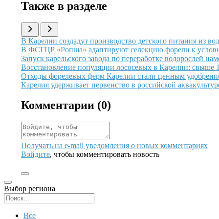
Также в разделе
Иллюстрация новости
В Карелии создадут производство детского питания из во
Иллюстрация новости
В ФСГЦР «Ропша» адаптируют селекцию форели к услови
Иллюстрация новости
Запуск карельского завода по переработке водорослей нам
Иллюстрация новости
Восстановление популяции лососевых в Карелии: свыше 
Иллюстрация новости
Отходы форелевых ферм Карелии стали ценным удобрением
Иллюстрация новости
Карелия удерживает первенство в российской аквакультур
Комментарии (
0
)
Получать на e‑mail уведомления о новых комментариях
Войдите
, чтобы комментировать новость
Выбор региона
Поиск региона
Все