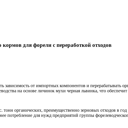
о кормов для форели с переработкой отходов
зить зависимость от импортных компонентов и перерабатывать о
еводства на основе личинок мухи черная львинка, что обеспечи
ыс. тонн органических, преимущественно зерновых отходов в го
ннее потребление для нужд предприятий группы форелеводческог