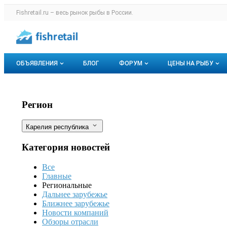
Раздел навигации по сайту fishretail.r
Fishretail.ru – весь
рынок рыбы
в России.
Авторизация и меню пользователя
Навигация по разделам сайта fishretail.ru
ОБЪЯВЛЕНИЯ
БЛОГ
ФОРУМ
ЦЕНЫ НА РЫБУ
Объявления
Все темы
О мониторингах
В Карелии запустят экологичное про
Фильтры
Регион
Горячее предложение
Избранные
Актуальные мо
Карелия республика
Мои объявления
С моим участием
Динамика цен
Категория новостей
Отзывы
Все
Главные
Региональные
Дальнее зарубежье
Ближнее зарубежье
Новости компаний
Обзоры отрасли