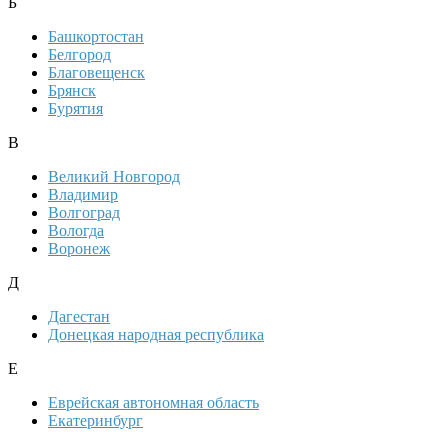
Б
Башкортостан
Белгород
Благовещенск
Брянск
Бурятия
В
Великий Новгород
Владимир
Волгоград
Вологда
Воронеж
Д
Дагестан
Донецкая народная республика
Е
Еврейская автономная область
Екатеринбург