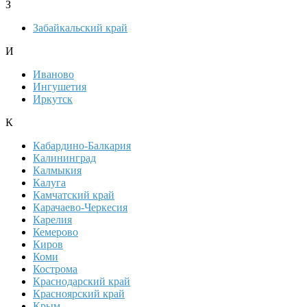
З
Забайкальский край
И
Иваново
Ингушетия
Иркутск
К
Кабардино-Балкария
Калининград
Калмыкия
Калуга
Камчатский край
Карачаево-Черкесия
Карелия
Кемерово
Киров
Коми
Кострома
Краснодарский край
Красноярский край
Крым