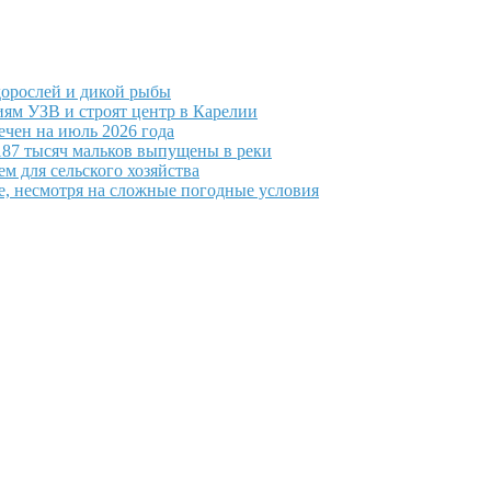
дорослей и дикой рыбы
ям УЗВ и строят центр в Карелии
ечен на июль 2026 года
187 тысяч мальков выпущены в реки
 для сельского хозяйства
е, несмотря на сложные погодные условия