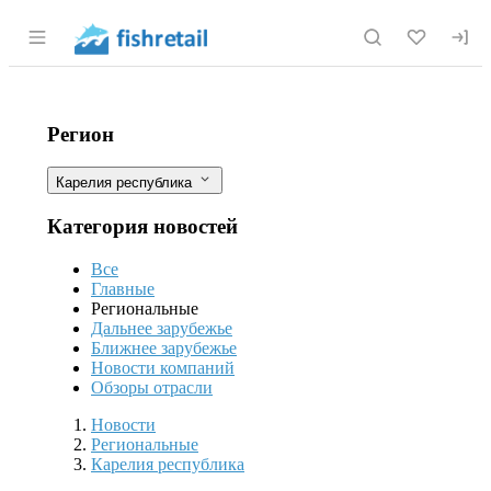
Раздел навигации по сайту fishretail.r
Развитие добычи и переработки вод
Фильтры
Регион
Карелия республика
Категория новостей
Все
Главные
Региональные
Дальнее зарубежье
Ближнее зарубежье
Новости компаний
Обзоры отрасли
Новости
Разделы
Новости
Региональные
Карелия республика