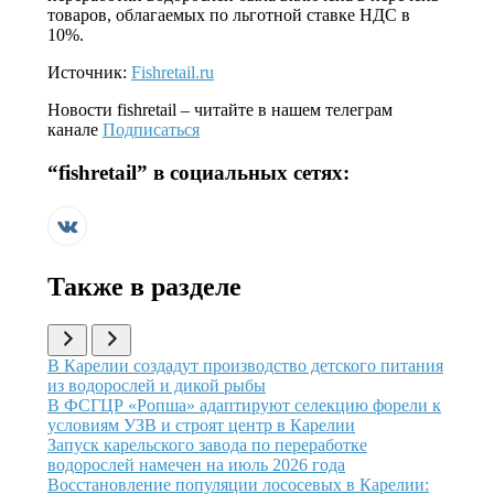
товаров, облагаемых по льготной ставке НДС в
10%.
Источник:
Fishretail.ru
Новости
fishretail
– читайте в нашем телеграм
канале
Подписаться
“
fishretail
” в социальных сетях:
Также в разделе
Иллюстрация новости
В Карелии создадут производство детского питания
из водорослей и дикой рыбы
Иллюстрация новости
В ФСГЦР «Ропша» адаптируют селекцию форели к
условиям УЗВ и строят центр в Карелии
Иллюстрация новости
Запуск карельского завода по переработке
водорослей намечен на июль 2026 года
Иллюстрация новости
Восстановление популяции лососевых в Карелии: