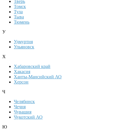
Тверь
Томск
Тула
Тыва
Тюмень
У
Удмуртия
Ульяновск
Х
Хабаровский край
Хакасия
Ханты-Мансийский АО
Херсон
Ч
Челябинск
Чечня
Чувашия
Чукотский АО
Ю