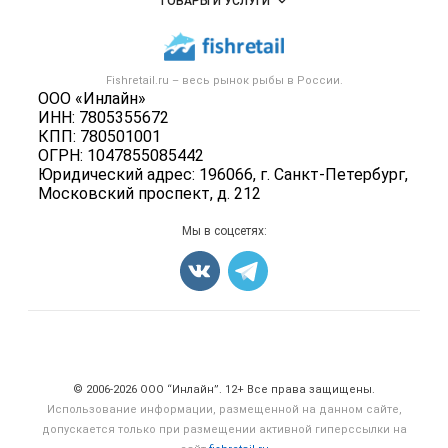
ТОВАРЫ И УСЛУГИ
Размещение рекламы
Каталог компаний
Рыбные снеки
Публичная оферта
Новости рынка
Рыба
Контактная информация
Форум
Fishretail.ru – весь
рынок рыбы
в России.
Икра
Политика обработки персональных данных
ООО «Инлайн»
Бренды
Морепродукты
ИНН: 7805355672
Для СМИ
Мониторинг
КПП: 780501001
Рыбопосадочный материал
ОГРН: 1047855085442
Вакансии
Полуфабрикаты
Юридический адрес: 196066, г. Санкт-Петербург,
Блог
Московский проспект, д. 212
Консервы
Добавить объявление
Мы в соцсетях:
Карта объявлений
Счетчики, авторское право, логотипы
© 2006‑2026 ООО “Инлайн”. 12+ Все права защищены.
Использование информации, размещенной на данном сайте,
допускается только при размещении активной гиперссылки на