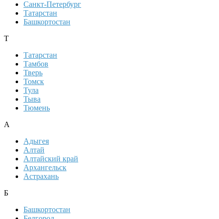
Санкт-Петербург
Татарстан
Башкортостан
Т
Татарстан
Тамбов
Тверь
Томск
Тула
Тыва
Тюмень
А
Адыгея
Алтай
Алтайский край
Архангельск
Астрахань
Б
Башкортостан
Белгород