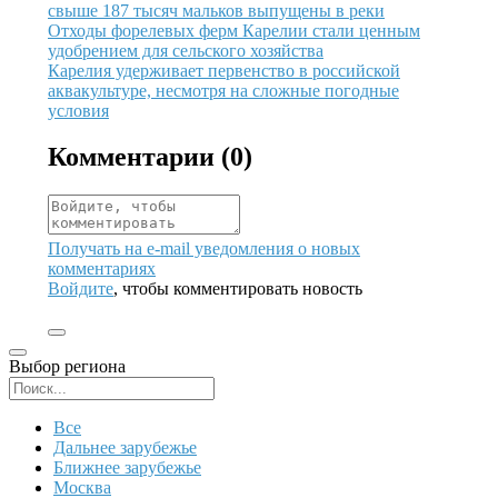
свыше 187 тысяч мальков выпущены в реки
Иллюстрация новости
Отходы форелевых ферм Карелии стали ценным
удобрением для сельского хозяйства
Иллюстрация новости
Карелия удерживает первенство в российской
аквакультуре, несмотря на сложные погодные
условия
Комментарии (
0
)
Получать на e‑mail уведомления о новых
комментариях
Войдите
, чтобы комментировать новость
Выбор региона
Поиск региона
Все
Дальнее зарубежье
Ближнее зарубежье
Москва